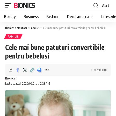
BIONICS
Aa
Font
Resizer
Beauty
Business
Fashion
Decorarea casei
Lifestyle
Bionics
>
Noutati
>
Familie
>
Cele mai bune patuturi convertibile pentru bebelusi
FAMILIE
Cele mai bune patuturi convertibile
pentru bebelusi
6 Min citit
Bionics
Last updated: 2026/06/21 at 12:23 PM