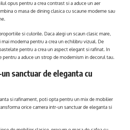
ul opus pentru a crea contrast si a aduce un aer
combina o masa de dining clasica cu scaune moderne sau
ne.
roportiile si culorile. Daca alegi un scaun clasic mare,
 mai moderna pentru a crea un echilibru vizual. De
astelate pentru a crea un aspect elegant si rafinat. In
te pentru a aduce un strop de modernism in decorul tau.
-un sanctuar de eleganta cu
ganta si rafinament, poti opta pentru un mix de mobilier
transforma orice camera intr-un sanctuar de eleganta si
 piese de mobilier clasice, precum o masa de cafea cu