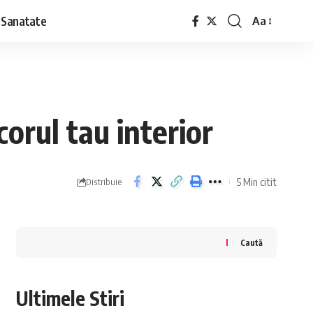
Sanatate
Aa
Font
Resizer
corul tau interior
5 Min citit
Distribuie
Caută
Ultimele Stiri