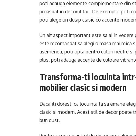
poti adauga elemente complementare din stil
proaspat in decorul tau. De exemplu, poti 
poti alege un dulap clasic cu accente moder
Un alt aspect important este sa ai in vedere p
este recomandat sa alegi o masa mai mica si
asemenea, poti opta pentru culori neutre si p
plus, poti adauga accente de culoare vibran
Transforma-ti locuinta intr
mobilier clasic si modern
Daca iti doresti ca locuinta ta sa emane ele
clasic si modern. Acest stil de decor poate 
bun gust.
Pentru a crea un astfel de decor, poti alege