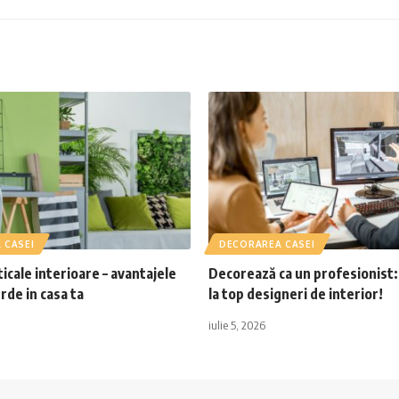
 CASEI
DECORAREA CASEI
ticale interioare – avantajele
Decorează ca un profesionist:
rde in casa ta
la top designeri de interior!
iulie 5, 2026