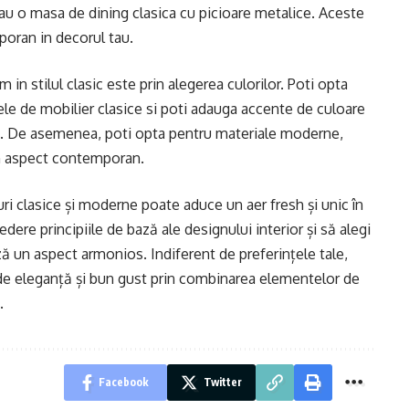
au o masa de dining clasica cu picioare metalice. Aceste
poran in decorul tau.
n stilul clasic este prin alegerea culorilor. Poti opta
ele de mobilier clasice si poti adauga accente de culoare
nt. De asemenea, poti opta pentru materiale moderne,
un aspect contemporan.
ri clasice și moderne poate aduce un aer fresh și unic în
edere principiile de bază ale designului interior și să alegi
ă un aspect armonios. Indiferent de preferințele tale,
 de eleganță și bun gust prin combinarea elementelor de
.
Facebook
Twitter