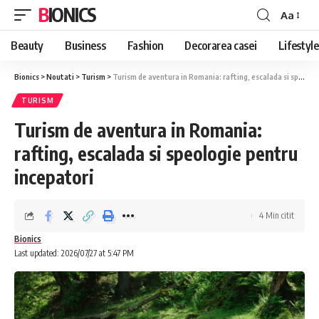
BIONICS
Aa
Font
Resizer
Beauty
Business
Fashion
Decorarea casei
Lifestyle
Bionics
>
Noutati
>
Turism
>
Turism de aventura in Romania: rafting, escalada si speologie pentru incepatori
TURISM
Turism de aventura in Romania:
rafting, escalada si speologie pentru
incepatori
4 Min citit
Bionics
Last updated: 2026/07/27 at 5:47 PM