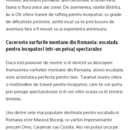
fauna si flora unice ale zonei. De asemenea, raurile Bistrita,
Jiu si Olt ofera trasee de rafting pentru incepatori, cu grade
de dificultate potrivite, astfel incat sa te poti bucura de
aventura fara a fi nevoit sa ai experienta anterioara.
Cucereste varfurile montane din Romania: escalada
pentru incepatori intr-un peisaj spectaculos
Daca esti pasionat de munte si iti doresti sa descoperi
frumusetea varfurilor montane din Romania, atunci escalada
este activitatea perfecta pentru tine. Taramul nostru ofera
o multitudine de trasee pentru incepatori, care te vor purta
prin peisaje spectaculoase si iti vor oferi ocazia sa iti testezi
limitele.
Una dintre cele mai populare destinatii pentru escalada in
Romania este Masivul Bucegi, cu varfuri impresionante
precum Omu, Caraiman sau Costila. Aici vei putea urca pe