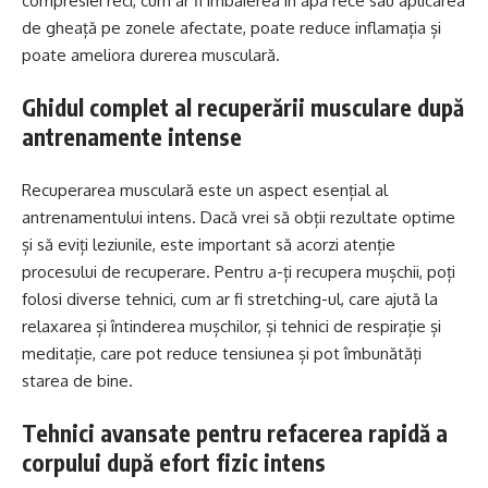
compresiei reci, cum ar fi îmbăierea în apă rece sau aplicarea
de gheață pe zonele afectate, poate reduce inflamația și
poate ameliora durerea musculară.
Ghidul complet al recuperării musculare după
antrenamente intense
Recuperarea musculară este un aspect esențial al
antrenamentului intens. Dacă vrei să obții rezultate optime
și să eviți leziunile, este important să acorzi atenție
procesului de recuperare. Pentru a-ți recupera mușchii, poți
folosi diverse tehnici, cum ar fi stretching-ul, care ajută la
relaxarea și întinderea mușchilor, și tehnici de respirație și
meditație, care pot reduce tensiunea și pot îmbunătăți
starea de bine.
Tehnici avansate pentru refacerea rapidă a
corpului după efort fizic intens