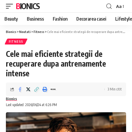
BIONICS
Aa
Font
Resizer
Beauty
Business
Fashion
Decorarea casei
Lifestyle
Bionics
>
Noutati
>
Fitness
>
Cele mai eficiente strategii de recuperare dupa antrenamente intense
FITNESS
Cele mai eficiente strategii de
recuperare dupa antrenamente
intense
3 Min citit
Bionics
Last updated: 2026/06/24 at 6:26 PM