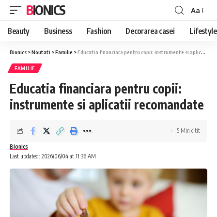
BIONICS
Aa
Font
Resizer
Beauty
Business
Fashion
Decorarea casei
Lifestyle
Bionics
>
Noutati
>
Familie
>
Educatia financiara pentru copii: instrumente si aplicatii recomandate
FAMILIE
Educatia financiara pentru copii:
instrumente si aplicatii recomandate
5 Min citit
Bionics
Last updated: 2026/06/04 at 11:36 AM