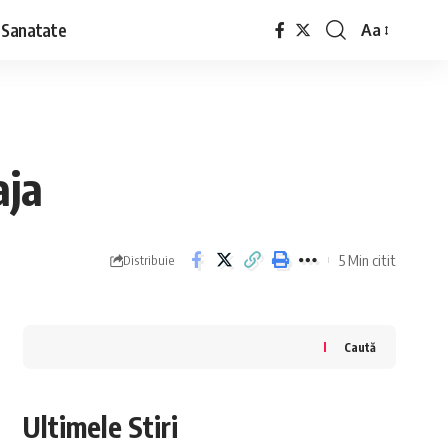
Sanatate
Aa
Font
Resizer
aja
5 Min citit
Distribuie
Caută
Ultimele Stiri