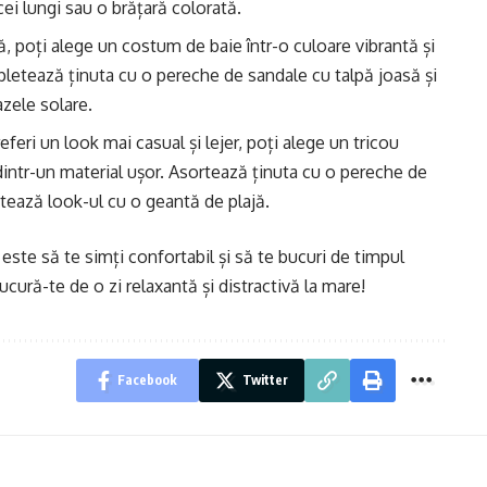
ei lungi sau o brățară colorată.
jă, poți alege un costum de baie într-o culoare vibrantă și
mpletează ținuta cu o pereche de sandale cu talpă joasă și
azele solare.
eferi un look mai casual și lejer, poți alege un tricou
dintr-un material ușor. Asortează ținuta cu o pereche de
tează look-ul cu o geantă de plajă.
t este să te simți confortabil și să te bucuri de timpul
bucură-te de o zi relaxantă și distractivă la mare!
Facebook
Twitter