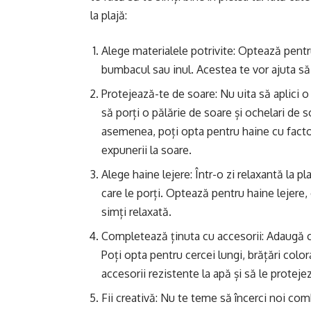
la plajă:
Alege materialele potrivite: Optează pentr
bumbacul sau inul. Acestea te vor ajuta să t
Protejează-te de soare: Nu uita să aplici o
să porți o pălărie de soare și ochelari de 
asemenea, poți opta pentru haine cu factor
expunerii la soare.
Alege haine lejere: Într-o zi relaxantă la p
care le porți. Optează pentru haine lejere, 
simți relaxată.
Completează ținuta cu accesorii: Adaugă cât
Poți opta pentru cercei lungi, brățări color
accesorii rezistente la apă și să le protejez
Fii creativă: Nu te teme să încerci noi combi