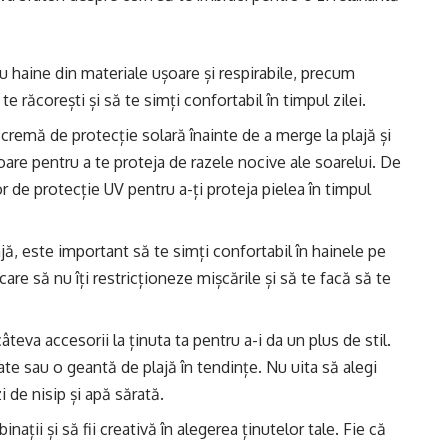
u haine din materiale ușoare și respirabile, precum
e răcorești și să te simți confortabil în timpul zilei.
 cremă de protecție solară înainte de a merge la plajă și
soare pentru a te proteja de razele nocive ale soarelui. De
 de protecție UV pentru a-ți proteja pielea în timpul
lajă, este important să te simți confortabil în hainele pe
care să nu îți restricționeze mișcările și să te facă să te
eva accesorii la ținuta ta pentru a-i da un plus de stil.
ate sau o geantă de plajă în tendințe. Nu uita să alegi
i de nisip și apă sărată.
nații și să fii creativă în alegerea ținutelor tale. Fie că