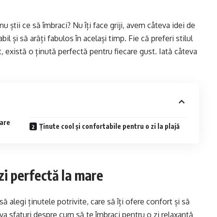
u știi ce să îmbraci? Nu îți face griji, avem câteva idei de
bil și să arăți fabulos în același timp. Fie că preferi stilul
, există o ținută perfectă pentru fiecare gust. Iată câteva
mare
Ținute cool și confortabile pentru o zi la plajă
zi perfectă la mare
 alegi ținutele potrivite, care să îți ofere confort și să
teva sfaturi despre cum să te îmbraci pentru o zi relaxantă