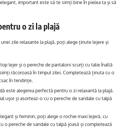
legant, important este să te simți bine în pielea ta și să
entru o zi la plajă
unei zile relaxante la plajă, poți alege ținute lejere și
top lejer și o pereche de pantaloni scurți cu talie înaltă
e simți răcoroasă în timpul zilei. Completează ținuta cu o
csac în tendințe.
ă este alegerea perfectă pentru o zi relaxantă la plajă.
al ușor și asorteaz-o cu o pereche de sandale cu talpă
egant și feminin, poți alege o rochie maxi lejeră, cu
 cu o pereche de sandale cu talpă joasă și completează