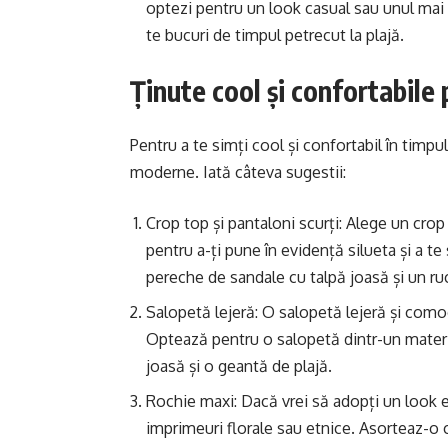
optezi pentru un look casual sau unul mai e
te bucuri de timpul petrecut la plajă.
Ținute cool și confortabile p
Pentru a te simți cool și confortabil în timpul 
moderne. Iată câteva sugestii:
Crop top și pantaloni scurți: Alege un crop 
pentru a-ți pune în evidență silueta și a t
pereche de sandale cu talpă joasă și un ru
Salopetă lejeră: O salopetă lejeră și comod
Optează pentru o salopetă dintr-un materi
joasă și o geantă de plajă.
Rochie maxi: Dacă vrei să adopți un look el
imprimeuri florale sau etnice. Asorteaz-o