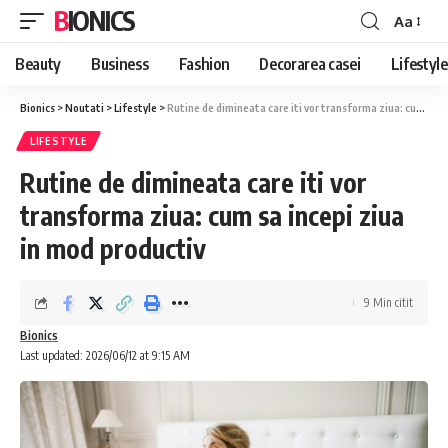
BIONICS
Aa
Font
Resizer
Beauty
Business
Fashion
Decorarea casei
Lifestyle
Bionics
>
Noutati
>
Lifestyle
>
Rutine de dimineata care iti vor transforma ziua: cum sa incepi ziua in mod productiv
LIFESTYLE
Rutine de dimineata care iti vor
transforma ziua: cum sa incepi ziua
in mod productiv
9 Min citit
Bionics
Last updated: 2026/06/12 at 9:15 AM