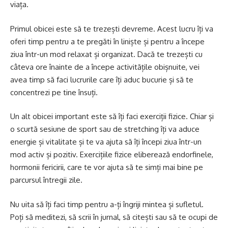
viața.
Primul obicei este să te trezești devreme. Acest lucru îți va
oferi timp pentru a te pregăti în liniște și pentru a începe
ziua într-un mod relaxat și organizat. Dacă te trezești cu
câteva ore înainte de a începe activitățile obișnuite, vei
avea timp să faci lucrurile care îți aduc bucurie și să te
concentrezi pe tine însuți.
Un alt obicei important este să îți faci exerciții fizice. Chiar și
o scurtă sesiune de sport sau de stretching îți va aduce
energie și vitalitate și te va ajuta să îți începi ziua într-un
mod activ și pozitiv. Exercițiile fizice eliberează endorfinele,
hormonii fericirii, care te vor ajuta să te simți mai bine pe
parcursul întregii zile.
Nu uita să îți faci timp pentru a-ți îngriji mintea și sufletul.
Poți să meditezi, să scrii în jurnal, să citești sau să te ocupi de