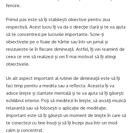
fericire.
Primul pas este să îți stabilești obiective pentru ziua
respectivă. Acest lucru îți va da o direcție clară și te va ajuta
să te concentrezi pe lucrurile importante. Scrie-ți
obiectivele pe o foaie de hârtie sau într-un jurnal și
revizuieste-le în fiecare dimineață. Astfel, îți vei reaminti de
ceea ce vrei să realizezi și vei fi mai motivat să îți atingi
obiectivele.
Un alt aspect important al rutinei de dimineață este să îți
faci timp pentru a medita sau a reflecta. Aceasta îți va
aduce liniște și claritate mentală și te va ajuta să îți găsești
echilibrul interior. Poți să meditezi în liniște, să asculți muzică
relaxantă sau să folosești o aplicație de meditație.
Important este să îți găsești un moment de liniște în care să
te conectezi cu tine însuți și să îți începi ziua într-un mod
calm și concentrat.