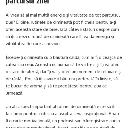
parcursul zilei
Ai vrea să ai mai multă energie și vitalitate pe tot parcursul
zilei? Ei bine, rutinele de dimineață pot fi cheia pentru a-ți
oferi această stare de bine. Iată câteva sfaturi despre cum
să îți creezi o rutină de dimineață care îți va da energia și
vitalitatea de care ai nevoie.
Începe-ți dimineața cu o băutură caldă, cum ar fi o ceașcă de
cafea sau ceai. Aceasta nu numai că te va trezi și îți va oferi
o stare de alertă, dar îți va și oferi un moment de relaxare și
de răsfăț. Poți să îți savurezi băutura preferată în liniște, să
te bucuri de aroma și să te pregătești pentru ziua ce
urmează.
Un alt aspect important al rutinei de dimineață este să îți
faci timp pentru a citi sau a asculta ceva inspirațional. Poate
fi o carte motivațională, un podcast sau o înregistrare audio
cu un discurs motivațional. Acest lucru îți va da o doză de